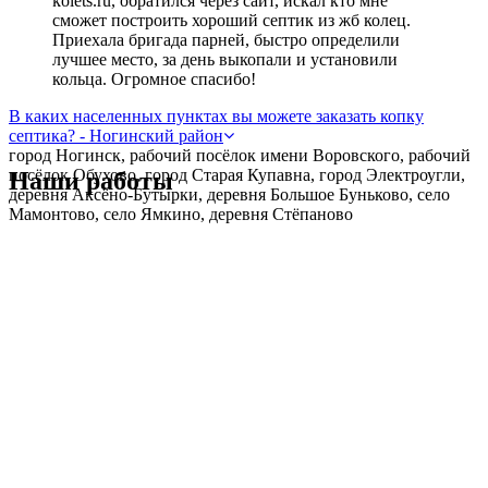
kolets.ru, обратился через сайт, искал кто мне
сможет построить хороший септик из жб колец.
Приехала бригада парней, быстро определили
лучшее место, за день выкопали и установили
кольца. Огромное спасибо!
В каких населенных пунктах вы можете заказать копку
септика? - Ногинский район
город Ногинск, рабочий посёлок имени Воровского, рабочий
посёлок Обухово, город Старая Купавна, город Электроугли,
Наши работы
деревня Аксёно-Бутырки, деревня Большое Буньково, село
Мамонтово, село Ямкино, деревня Стёпаново