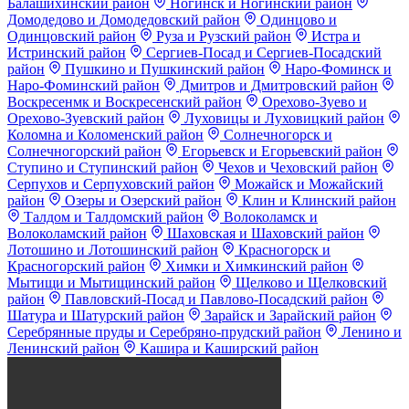
Балашихинский район
Ногинск и Ногинский район
Домодедово и Домодедовский район
Одинцово и
Одинцовский район
Руза и Рузский район
Истра и
Истринский район
Сергиев-Посад и Сергиев-Посадский
район
Пушкино и Пушкинский район
Наро-Фоминск и
Наро-Фоминский район
Дмитров и Дмитровский район
Воскресенмк и Воскресенский район
Орехово-Зуево и
Орехово-Зуевский район
Луховицы и Луховицкий район
Коломна и Коломенский район
Солнечногорск и
Солнечногорский район
Егорьевск и Егорьевский район
Ступино и Ступинский район
Чехов и Чеховский район
Серпухов и Серпуховский район
Можайск и Можайский
район
Озеры и Озерский район
Клин и Клинский район
Талдом и Талдомский район
Волоколамск и
Волоколамский район
Шаховская и Шаховский район
Лотошино и Лотошинский район
Красногорск и
Красногорский район
Химки и Химкинский район
Мытищи и Мытищинский район
Щелково и Щелковский
район
Павловский-Посад и Павлово-Посадский район
Шатура и Шатурский район
Зарайск и Зарайский район
Серебрянные пруды и Серебряно-прудский район
Ленино и
Ленинский район
Кашира и Каширский район