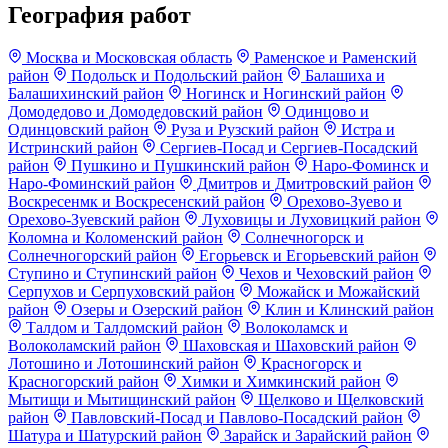
География работ
Москва и Московская область
Раменское и Раменский
район
Подольск и Подольский район
Балашиха и
Балашихинский район
Ногинск и Ногинский район
Домодедово и Домодедовский район
Одинцово и
Одинцовский район
Руза и Рузский район
Истра и
Истринский район
Сергиев-Посад и Сергиев-Посадский
район
Пушкино и Пушкинский район
Наро-Фоминск и
Наро-Фоминский район
Дмитров и Дмитровский район
Воскресенмк и Воскресенский район
Орехово-Зуево и
Орехово-Зуевский район
Луховицы и Луховицкий район
Коломна и Коломенский район
Солнечногорск и
Солнечногорский район
Егорьевск и Егорьевский район
Ступино и Ступинский район
Чехов и Чеховский район
Серпухов и Серпуховский район
Можайск и Можайский
район
Озеры и Озерский район
Клин и Клинский район
Талдом и Талдомский район
Волоколамск и
Волоколамский район
Шаховская и Шаховский район
Лотошино и Лотошинский район
Красногорск и
Красногорский район
Химки и Химкинский район
Мытищи и Мытищинский район
Щелково и Щелковский
район
Павловский-Посад и Павлово-Посадский район
Шатура и Шатурский район
Зарайск и Зарайский район